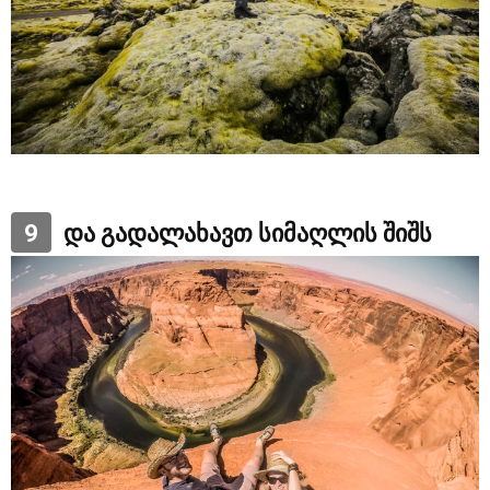
9
და გადალახავთ სიმაღლის შიშს