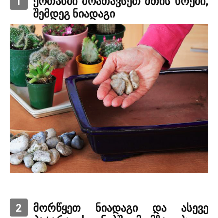
1
ქოთანში მოათავსეთ მთის ხრეში,
შემდეგ ნიადაგი
2
მორწყეთ ნიადაგი და ასევე