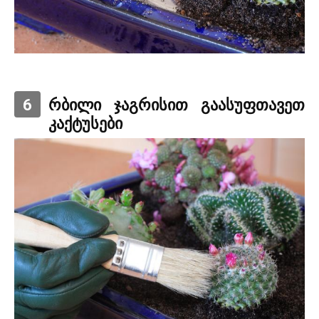
6
რბილი ჯაგრისით გაასუფთავეთ
კაქტუსები