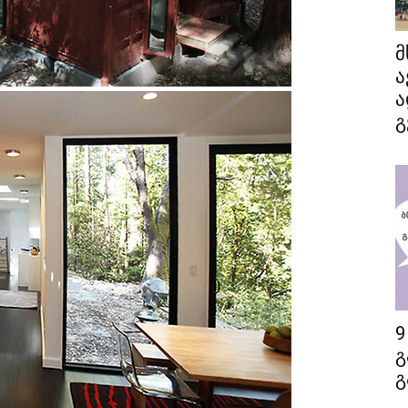
მ
ა
ა
გ
9
გ
გ