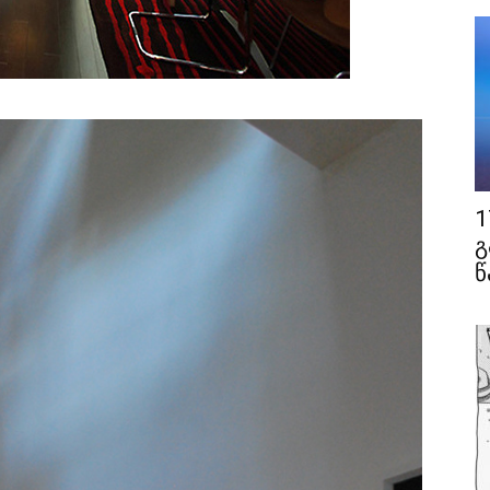
1
გ
წ