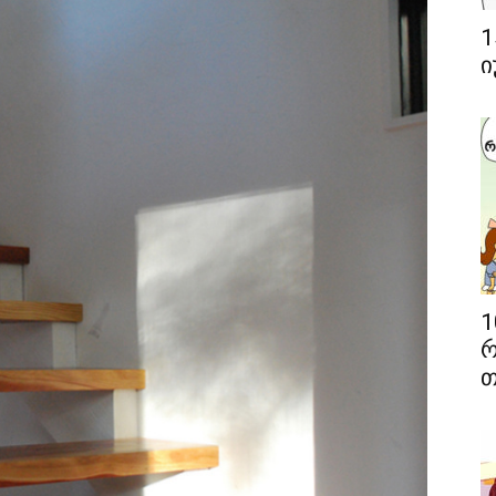
1
ი
1
რ
თ