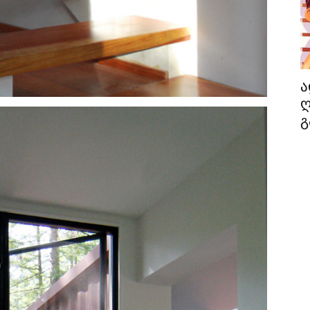
ა
ღ
გ