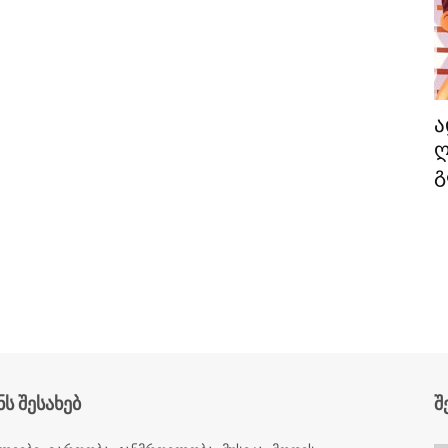
ა
ღ
გ
ნს შესახებ
შ