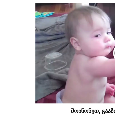
მოიწონეთ, გაა