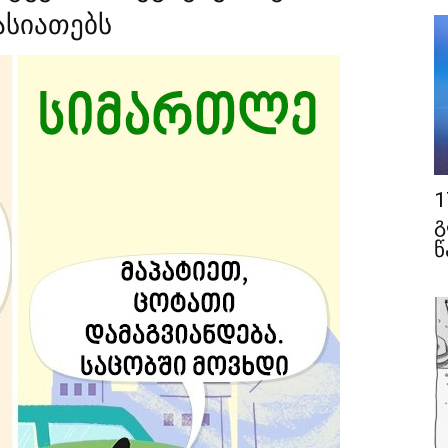
ასიათებს
1
გ
წ