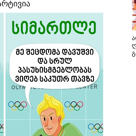
არტივია
ა
ღ
გ