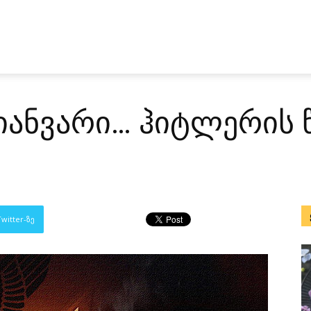
 იანვარი… ჰიტლერის
witter-ზე