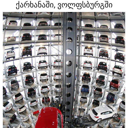
ქარხანაში, ვოლფსბურგში