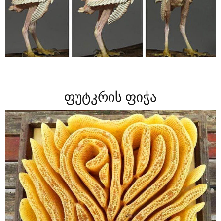
ფუტკრის ფიჭა