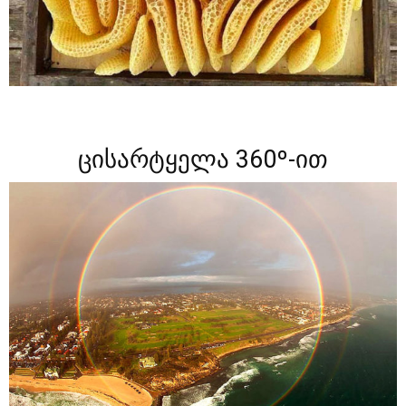
ცისარტყელა 360º-ით