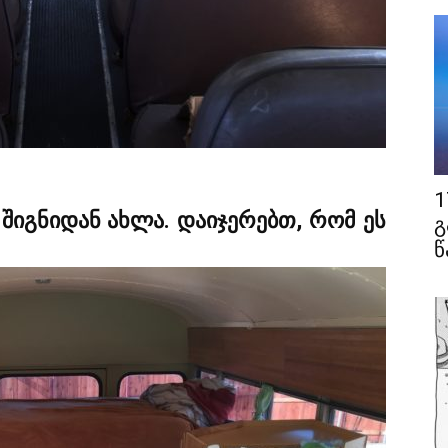
1
შიგნიდან ახლა. დაიჯერებთ, რომ ეს
გ
წ