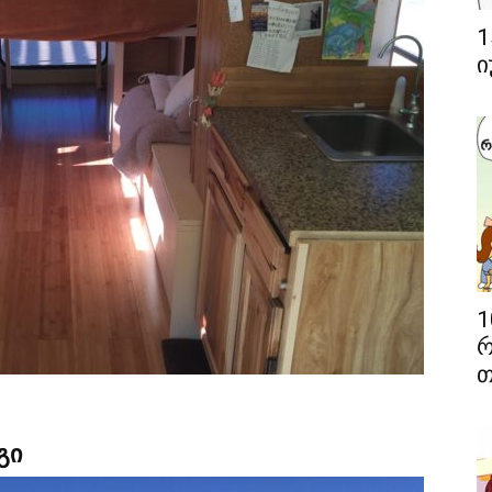
1
ი
1
რ
თ
გი