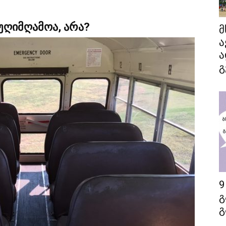
უღიმღამოა, არა?
მ
ა
ა
გ
9
გ
გ