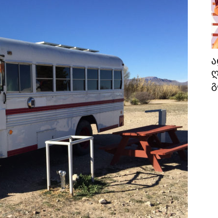
ა
ღ
გ